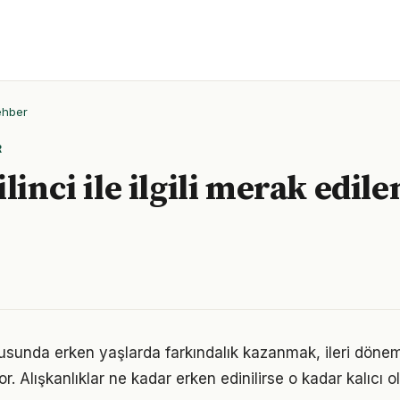
ehber
R
linci ile ilgili merak edile
nusunda erken yaşlarda farkındalık kazanmak, ileri dön
r. Alışkanlıklar ne kadar erken edinilirse o kadar kalıcı ol