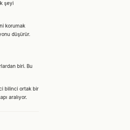
ok şeyi
ini korumak
yonu düşürür.
lardan biri. Bu
 bilinci ortak bir
apı aralıyor.