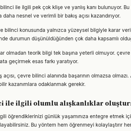
linci ile ilgili pek çok klişe ve yanlış kanı bulunuyor. Bu
 daha nesnel ve verimli bir bakış açısı kazandırıyor.
re bilinci konusunda yalnızca yüzeysel bilgiyle karar ver
iğinde durumun düşünüldüğünden çok daha kapsamlı oldu
r olmadan teorik bilgi tek başına yeterli olmuyor. çevre 
ata geçirmek esas farkı yaratıyor.
 açısı, çevre bilinci alanında başarının olmazsa olmazı. 
bilir kazanımlara odaklanmak gerekir.
ci ile ilgili olumlu alışkanlıklar oluşt
 ilgili öğrendiklerinizi günlük yaşamınıza entegre etmek i
ayabilirsiniz. Bu yöntem hem öğrenmeyi kolaylaştırır h