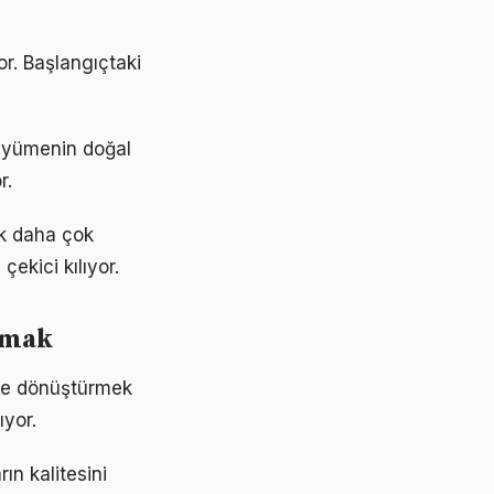
or. Başlangıçtaki
 büyümenin doğal
r.
ok daha çok
çekici kılıyor.
urmak
ime dönüştürmek
yor.
ın kalitesini