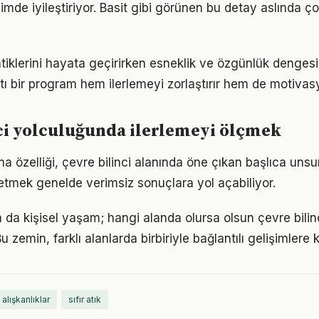
imde iyileştiriyor. Basit gibi görünen bu detay aslında ç
iklerini hayata geçirirken esneklik ve özgünlük denges
tı bir program hem ilerlemeyi zorlaştırır hem de motivas
ci yolculuğunda ilerlemeyi ölçmek
a özelliği, çevre bilinci alanında öne çıkan başlıca unsur
etmek genelde verimsiz sonuçlara yol açabiliyor.
a da kişisel yaşam; hangi alanda olursa olsun çevre bilinci
 zemin, farklı alanlarda birbiriyle bağlantılı gelişimlere k
 alışkanlıklar
sıfır atık