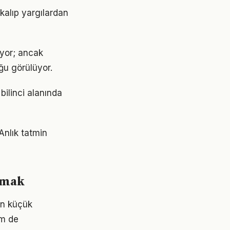
 kalıp yargılardan
iyor; ancak
ğu görülüyor.
bilinci alanında
Anlık tatmin
urmak
çin küçük
em de