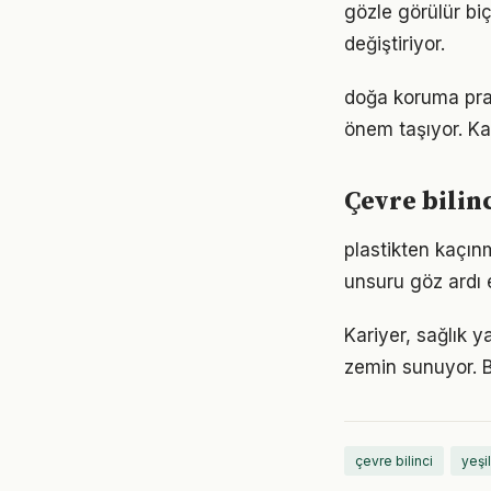
gözle görülür biç
değiştiriyor.
doğa koruma prat
önem taşıyor. Ka
Çevre bilin
plastikten kaçınm
unsuru göz ardı 
Kariyer, sağlık y
zemin sunuyor. Bu
çevre bilinci
yeşil