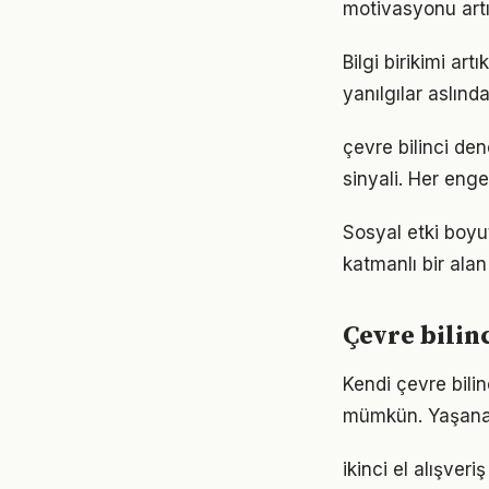
motivasyonu artır
Bilgi birikimi ar
yanılgılar aslınd
çevre bilinci den
sinyali. Her enge
Sosyal etki boyu
katmanlı bir alan 
Çevre bilin
Kendi çevre bili
mümkün. Yaşanan
ikinci el alışver