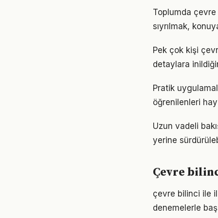
Toplumda çevre bi
sıyrılmak, konuya
Pek çok kişi çev
detaylara inild
Pratik uygulamala
öğrenilenleri hay
Uzun vadeli bakış
yerine sürdürüle
Çevre bilin
çevre bilinci ile
denemelerle başl