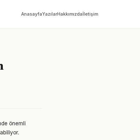
Anasayfa
Yazılar
Hakkımızda
İletişim
n
emde önemli
abiliyor.