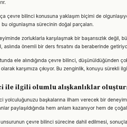
ır.
tıkça çevre bilinci konusuna yaklaşım biçimi de olgunlaşıy
a bu olgunlaşma sürecinin doğal parçaları.
eyiminde zorluklarla karşılaşmak bir başarısızlık değil,
l, aslında önemli bir ders fırsatını da beraberinde getiriyo
tunda ele alındığında çevre bilinci, düşünüldüğünden ç
olarak karşımıza çıkıyor. Bu zenginlik, konuyu sürekli ilgi 
ci ile ilgili olumlu alışkanlıklar oluşt
nci yolculuğunuzu başkalarına ilham verecek bir deney
lar paylaşıldığında hem anlam kazanıyor hem de çoğalı
iş unsurunun çevre bilinci sürecine dahil edilmesi, sonuçlar