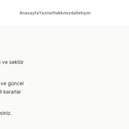
Anasayfa
Yazılar
Hakkımızda
İletişim
i ve sektör
i ve güncel
i kararlar
siniz.