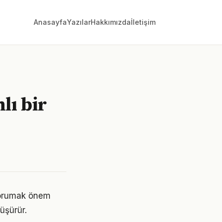
Anasayfa
Yazılar
Hakkımızda
İletişim
lı bir
 korumak önem
üşürür.