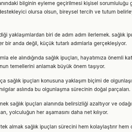
lanındaki bilginin eyleme geçirilmesi kişisel sorumluluğu g
estekleyici olursa olsun, bireysel tercih ve tutum belirl
iği yaklaşımlardan biri de adım adım ilerlemek. sağlık i
er bir anda değil, küçük tutarlı adımlarla gerçekleşiyor.
mla ele alındığında sağlık ipuçları, hayatımıza önemli katk
nun temellerini anlamak büyük önem taşıyor.
tıkça sağlık ipuçları konusuna yaklaşım biçimi de olgunlaşı
nılgılar aslında bu olgunlaşma sürecinin doğal parçaları.
ek sağlık ipuçları alanında belirsizliği azaltıyor ve odağı a
lan, yolculuğun her aşamasını daha net kılıyor.
ek almak sağlık ipuçları sürecini hem kolaylaştırır hem d