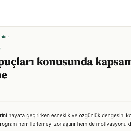
ehber
R
ipuçları konusunda kapsam
me
erini hayata geçirirken esneklik ve özgünlük dengesini
r program hem ilerlemeyi zorlaştırır hem de motivasyonu d