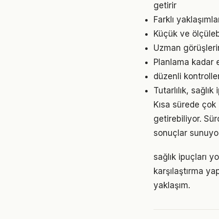
getirir
Farklı yaklaşıml
Küçük ve ölçülebil
Uzman görüşlerin
Planlama kadar es
düzenli kontrolle
Tutarlılık, sağlı
Kısa sürede çok 
getirebiliyor. S
sonuçlar sunuyor
sağlık ipuçları 
karşılaştırma ya
yaklaşım.