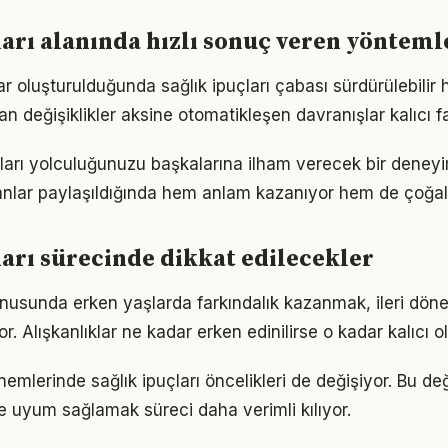
ları alanında hızlı sonuç veren yönteml
ar oluşturulduğunda sağlık ipuçları çabası sürdürülebilir h
an değişiklikler aksine otomatikleşen davranışlar kalıcı fa
çları yolculuğunuzu başkalarına ilham verecek bir dene
lar paylaşıldığında hem anlam kazanıyor hem de çoğalı
ları sürecinde dikkat edilecekler
konusunda erken yaşlarda farkındalık kazanmak, ileri dö
r. Alışkanlıklar ne kadar erken edinilirse o kadar kalıcı ol
nemlerinde sağlık ipuçları öncelikleri de değişiyor. Bu d
 uyum sağlamak süreci daha verimli kılıyor.