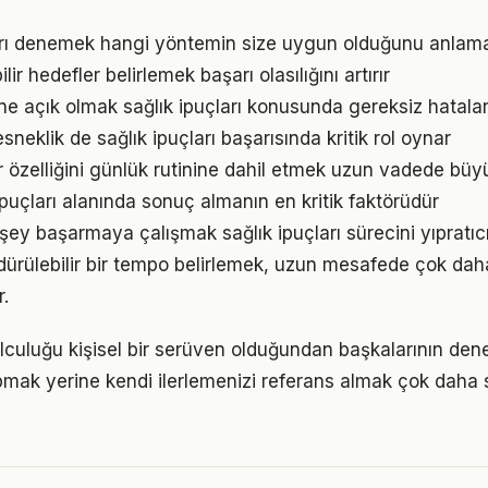
arı denemek hangi yöntemin size uygun olduğunu anlama
ir hedefler belirlemek başarı olasılığını artırır
e açık olmak sağlık ipuçları konusunda gereksiz hatala
neklik de sağlık ipuçları başarısında kritik rol oynar
r özelliğini günlük rutinine dahil etmek uzun vadede büyü
k ipuçları alanında sonuç almanın en kritik faktörüdür
şey başarmaya çalışmak sağlık ipuçları sürecini yıpratıc
ürdürülebilir bir tempo belirlemek, uzun mesafede çok dah
.
yolculuğu kişisel bir serüven olduğundan başkalarının den
pmak yerine kendi ilerlemenizi referans almak çok daha sa