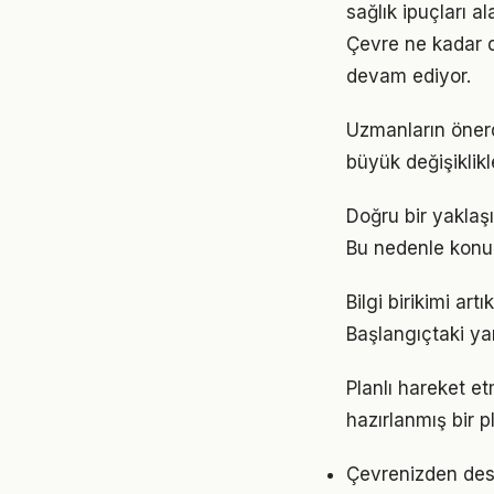
sağlık ipuçları a
Çevre ne kadar d
devam ediyor.
Uzmanların önerd
büyük değişiklikl
Doğru bir yaklaşı
Bu nedenle konu
Bilgi birikimi ar
Başlangıçtaki ya
Planlı hareket etm
hazırlanmış bir p
Çevrenizden dest