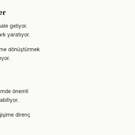
er
ale geliyor.
rk yaratıyor.
yime dönüştürmek
yor.
nemde önemli
abiliyor.
eğişime direnç