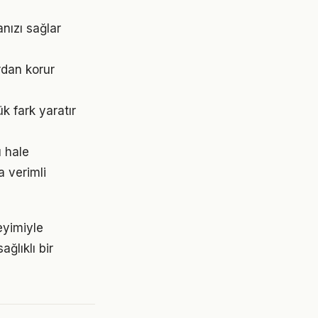
nızı sağlar
rdan korur
k fark yaratır
ı hale
a verimli
eyimiyle
ğlıklı bir