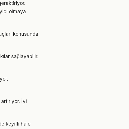
erektiriyor.
eyici olmaya
puçları konusunda
ılar sağlayabilir.
yor.
rtırıyor. İyi
e keyifli hale