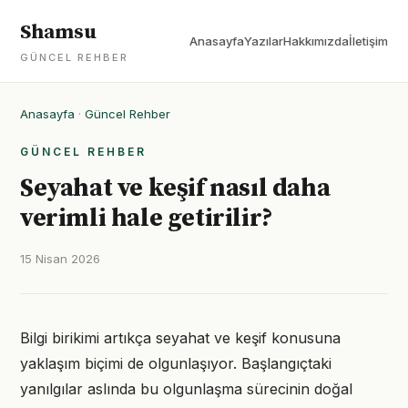
Shamsu
Anasayfa
Yazılar
Hakkımızda
İletişim
GÜNCEL REHBER
Anasayfa
·
Güncel Rehber
GÜNCEL REHBER
Seyahat ve keşif nasıl daha
verimli hale getirilir?
15 Nisan 2026
Bilgi birikimi artıkça seyahat ve keşif konusuna
yaklaşım biçimi de olgunlaşıyor. Başlangıçtaki
yanılgılar aslında bu olgunlaşma sürecinin doğal