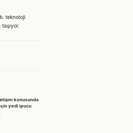
ı. teknoloji
taşıyor.
 iletişim konusunda
 için yedi ipucu
6