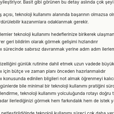
yileştiriyor. Basit gibi görünen bu detay aslında çok şeyi 
 açısı, teknoloji kullanımı alanında başarının olmazsa ol
rdürülebilir kazanımlara odaklanmak gerekir.
emler teknoloji kullanımı hedeflerinize birikerek ulaşman
irer geri bildirim olarak görmek gelişimi hızlandırır
ımı sürecinde sabırsız davranmak yerine adım adım ilerle
zelliğini günlük rutinine dahil etmek uzun vadede büyük 
ımı için bütçe ve zaman planı önceden hazırlanmalıdır
mı konusunda edinilen bilgileri not almak öğrenmeyi kalıcı
ünlerde bile minimal bir teknoloji kullanımı pratiğini sü
lendirme, teknoloji kullanımı yolculuğunda rotayı doğru
adar ilerlediğinizi görmek hem farkındalık hem de istek y
netleştirildiğinde teknoloji kullanımı süreci çok daha verim