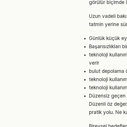
görülür biçimde i
Uzun vadeli bakış
tatmin yerine sü
Günlük küçük eyl
Başarısızlıkları b
teknoloji kullan
verir
bulut depolama ö
teknoloji kullan
teknoloji kullanı
Düzensiz geçen g
Düzenli öz değer
pratik yolu. Ne k
Bireysel hedefler 