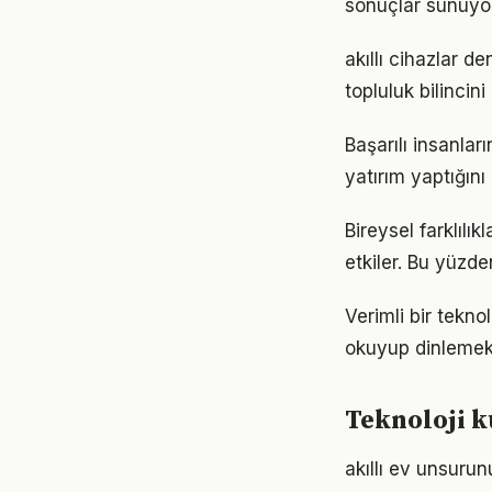
sonuçlar sunuyor
akıllı cihazlar 
topluluk bilincin
Başarılı insanla
yatırım yaptığın
Bireysel farklıl
etkiler. Bu yüzde
Verimli bir tekno
okuyup dinlemek d
Teknoloji k
akıllı ev unsurun