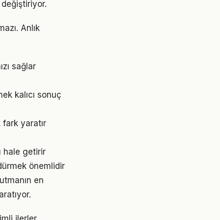
değiştiriyor.
mazı. Anlık
ızı sağlar
mek kalıcı sonuç
fark yaratır
 hale getirir
rdürmek önemlidir
 tutmanın en
aratıyor.
li ilerler.