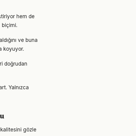
ştiriyor hem de
 biçimi.
aldığını ve buna
a koyuyor.
eri doğrudan
art. Yalnızca
mu
kalitesini gözle