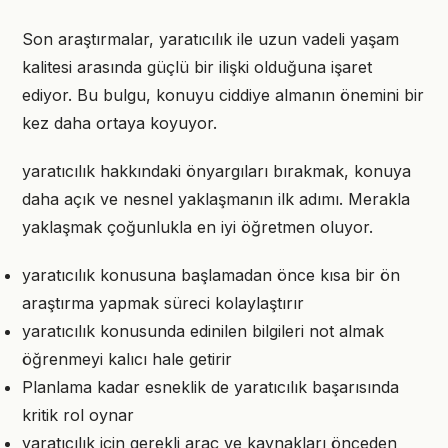
Son araştırmalar, yaratıcılık ile uzun vadeli yaşam
kalitesi arasında güçlü bir ilişki olduğuna işaret
ediyor. Bu bulgu, konuyu ciddiye almanın önemini bir
kez daha ortaya koyuyor.
yaratıcılık hakkındaki önyargıları bırakmak, konuya
daha açık ve nesnel yaklaşmanın ilk adımı. Merakla
yaklaşmak çoğunlukla en iyi öğretmen oluyor.
yaratıcılık konusuna başlamadan önce kısa bir ön
araştırma yapmak süreci kolaylaştırır
yaratıcılık konusunda edinilen bilgileri not almak
öğrenmeyi kalıcı hale getirir
Planlama kadar esneklik de yaratıcılık başarısında
kritik rol oynar
yaratıcılık için gerekli araç ve kaynakları önceden