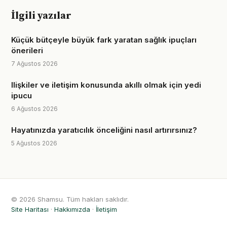
İlgili yazılar
Küçük bütçeyle büyük fark yaratan sağlık ipuçları
önerileri
7 Ağustos 2026
Ilişkiler ve iletişim konusunda akıllı olmak için yedi
ipucu
6 Ağustos 2026
Hayatınızda yaratıcılık önceliğini nasıl artırırsınız?
5 Ağustos 2026
© 2026 Shamsu. Tüm hakları saklıdır.
Site Haritası
·
Hakkımızda
·
İletişim